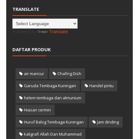
TRANSLATE
Powered by
Translate
DAFTAR PRODUK
air mancur
Chafing Dish
Garuda Tembaga Kuningan
Handel pintu
helem tembaga dan almunium
Hiasan cermin
Huruf Balog Tembaga Kuningan
Jam dinding
kaligrafi Allah Dan Muhammad