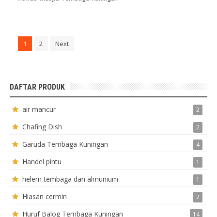
1
2
Next
DAFTAR PRODUK
air mancur
2
Chafing Dish
2
Garuda Tembaga Kuningan
4
Handel pintu
1
helem tembaga dan almunium
1
Hiasan cermin
2
Huruf Balog Tembaga Kuningan
14