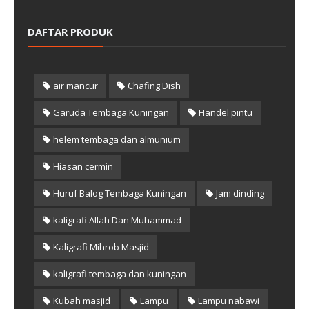
DAFTAR PRODUK
air mancur
Chafing Dish
Garuda Tembaga Kuningan
Handel pintu
helem tembaga dan almunium
Hiasan cermin
Huruf Balog Tembaga Kuningan
Jam dinding
kaligrafi Allah Dan Muhammad
Kaligrafi Mihrob Masjid
kaligrafi tembaga dan kuningan
Kubah masjid
Lampu
Lampu nabawi