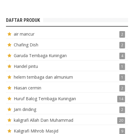
DAFTAR PRODUK
air mancur
2
Chafing Dish
2
Garuda Tembaga Kuningan
4
Handel pintu
1
helem tembaga dan almunium
1
Hiasan cermin
2
Huruf Balog Tembaga Kuningan
14
Jam dinding
2
kaligrafi Allah Dan Muhammad
20
Kaligrafi Mihrob Masjid
9