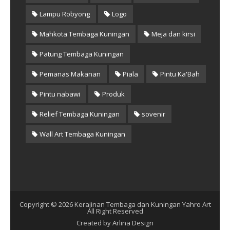
Lampu Robyong
Logo
Mahkota Tembaga Kuningan
Meja dan kirsi
Patung Tembaga Kuningan
Pemanas Makanan
Piala
Pintu Ka'Bah
Pintu nabawi
Produk
Relief Tembaga Kuningan
sovenir
Wall Art Tembaga Kuningan
Copyright ©
2026
Kerajinan Tembaga dan Kuningan Yahro Art
All Right Reserved
Created by
Arlina Design