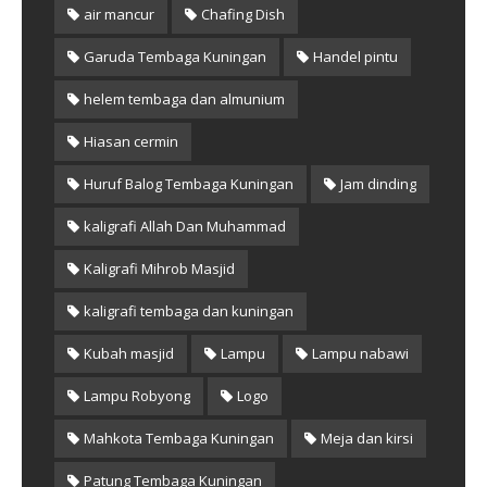
air mancur
Chafing Dish
Garuda Tembaga Kuningan
Handel pintu
helem tembaga dan almunium
Hiasan cermin
Huruf Balog Tembaga Kuningan
Jam dinding
kaligrafi Allah Dan Muhammad
Kaligrafi Mihrob Masjid
kaligrafi tembaga dan kuningan
Kubah masjid
Lampu
Lampu nabawi
Lampu Robyong
Logo
Mahkota Tembaga Kuningan
Meja dan kirsi
Patung Tembaga Kuningan