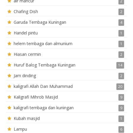
air mancur
2
Chafing Dish
2
Garuda Tembaga Kuningan
4
Handel pintu
1
helem tembaga dan almunium
1
Hiasan cermin
2
Huruf Balog Tembaga Kuningan
14
Jam dinding
2
kaligrafi Allah Dan Muhammad
20
Kaligrafi Mihrob Masjid
9
kaligrafi tembaga dan kuningan
9
Kubah masjid
1
Lampu
6