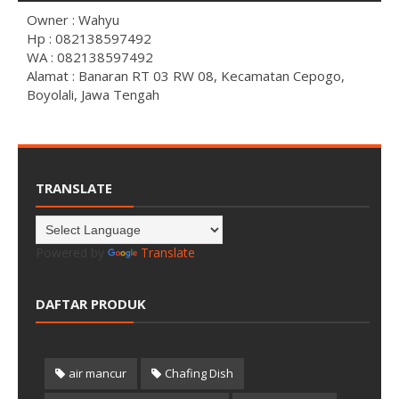
Owner : Wahyu
Hp : 082138597492
WA : 082138597492
Alamat : Banaran RT 03 RW 08, Kecamatan Cepogo,
Boyolali, Jawa Tengah
TRANSLATE
Powered by
Translate
DAFTAR PRODUK
air mancur
Chafing Dish