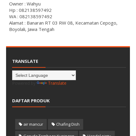
Owner : Wahyu
Hp : 082138597492
WA : 082138597492
Alamat : Banaran RT 03 RW 08, Kecamatan Cepogo,
Boyolali, Jawa Tengah
TRANSLATE
Powered by
Translate
DAFTAR PRODUK
air mancur
Chafing Dish
Garuda Tembaga Kuningan
Handel pintu