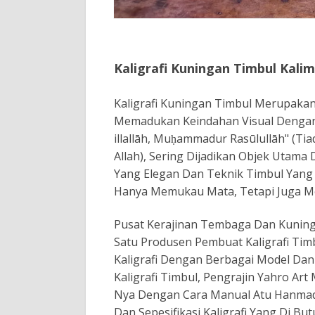
Kaligrafi Kuningan Timbul Kali
Kaligrafi Kuningan Timbul Merupakan
Memadukan Keindahan Visual Dengan Nil
illallāh, Muḥammadur Rasūlullāh" (T
Allah), Sering Dijadikan Objek Utama
Yang Elegan Dan Teknik Timbul Yang Ar
Hanya Memukau Mata, Tetapi Juga Me
Pusat Kerajinan Tembaga Dan Kuninga
Satu Produsen Pembuat Kaligrafi Ti
Kaligrafi Dengan Berbagai Model Da
Kaligrafi Timbul, Pengrajin Yahro Art
Nya Dengan Cara Manual Atu Hanma
Dan Sepesifikasi Kaligrafi Yang Di B