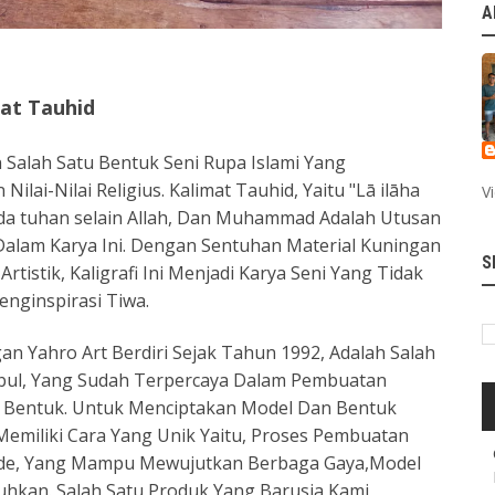
A
mat Tauhid
 Salah Satu Bentuk Seni Rupa Islami Yang
ai-Nilai Religius. Kalimat Tauhid, Yaitu "Lā ilāha
V
iada tuhan selain Allah, Dan Muhammad Adalah Utusan
 Dalam Karya Ini. Dengan Sentuhan Material Kuningan
S
tistik, Kaligrafi Ini Menjadi Karya Seni Yang Tidak
nginspirasi Tiwa.
n Yahro Art Berdiri Sejak Tahun 1992, Adalah Salah
mbul, Yang Sudah Terpercaya Dalam Pembuatan
n Bentuk. Untuk Menciptakan Model Dan Bentuk
 Memiliki Cara Yang Unik Yaitu, Proses Pembuatan
de, Yang Mampu Mewujutkan Berbaga Gaya,Model
utuhkan. Salah Satu Produk Yang Barusja Kami