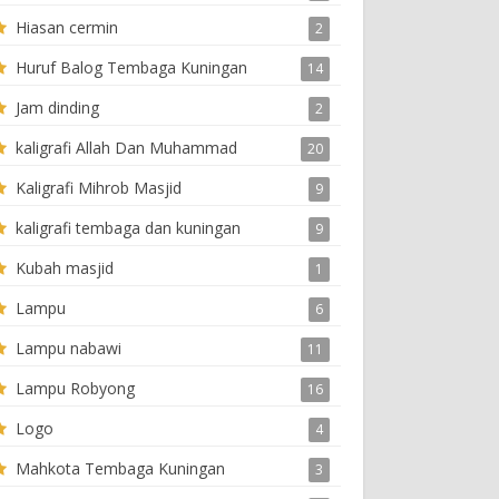
Hiasan cermin
2
Huruf Balog Tembaga Kuningan
14
Jam dinding
2
kaligrafi Allah Dan Muhammad
20
Kaligrafi Mihrob Masjid
9
kaligrafi tembaga dan kuningan
9
Kubah masjid
1
Lampu
6
Lampu nabawi
11
Lampu Robyong
16
Logo
4
Mahkota Tembaga Kuningan
3