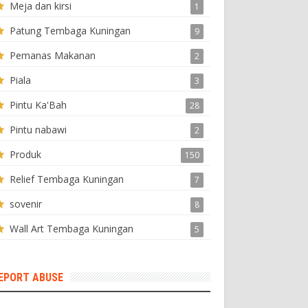
Meja dan kirsi
1
Patung Tembaga Kuningan
9
Pemanas Makanan
2
Piala
3
Pintu Ka'Bah
28
Pintu nabawi
2
Produk
150
Relief Tembaga Kuningan
7
sovenir
8
Wall Art Tembaga Kuningan
5
EPORT ABUSE