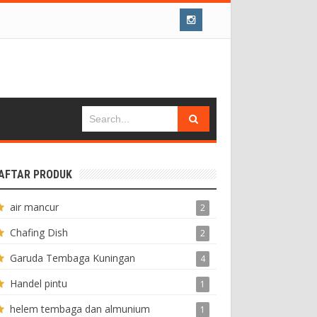
AFTAR PRODUK
air mancur
2
Chafing Dish
2
Garuda Tembaga Kuningan
4
Handel pintu
1
helem tembaga dan almunium
1