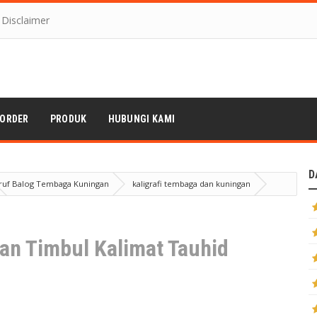
Disclaimer
 ORDER
PRODUK
HUBUNGI KAMI
D
ruf Balog Tembaga Kuningan
kaligrafi tembaga dan kuningan
gan Timbul Kalimat Tauhid