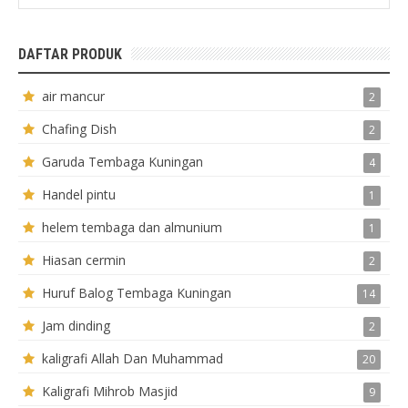
DAFTAR PRODUK
air mancur
2
Chafing Dish
2
Garuda Tembaga Kuningan
4
Handel pintu
1
helem tembaga dan almunium
1
Hiasan cermin
2
Huruf Balog Tembaga Kuningan
14
Jam dinding
2
kaligrafi Allah Dan Muhammad
20
Kaligrafi Mihrob Masjid
9