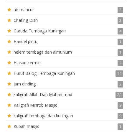
air mancur
2
Chafing Dish
2
Garuda Tembaga Kuningan
4
Handel pintu
1
helem tembaga dan almunium
1
Hiasan cermin
2
Huruf Balog Tembaga Kuningan
14
Jam dinding
2
kaligrafi Allah Dan Muhammad
20
Kaligrafi Mihrob Masjid
9
kaligrafi tembaga dan kuningan
9
Kubah masjid
1