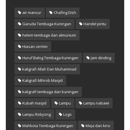
air mancur
Chafing Dish
Garuda Tembaga Kuningan
Handel pintu
helem tembaga dan almunium
Hiasan cermin
Huruf Balog Tembaga Kuningan
Jam dinding
kaligrafi Allah Dan Muhammad
Kaligrafi Mihrob Masjid
kaligrafi tembaga dan kuningan
Kubah masjid
Lampu
Lampu nabawi
Lampu Robyong
Logo
Mahkota Tembaga Kuningan
Meja dan kirsi