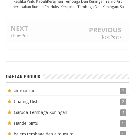
Replika Pintu KabahKerajinan Tembaga Dan Kuningan Yahro Art
merupakan Rumah Produksi Kerajinan Tembaga Dan Kuningan. Sa
NEXT
PREVIOUS
« Prev Post
Next Post »
DAFTAR PRODUK
air mancur
2
Chafing Dish
2
Garuda Tembaga Kuningan
4
Handel pintu
1
helem tembaga dan almunium
1