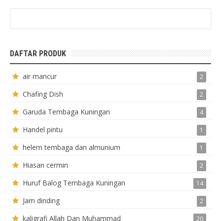
DAFTAR PRODUK
air mancur
2
Chafing Dish
2
Garuda Tembaga Kuningan
4
Handel pintu
1
helem tembaga dan almunium
1
Hiasan cermin
2
Huruf Balog Tembaga Kuningan
14
Jam dinding
2
kaligrafi Allah Dan Muhammad
20